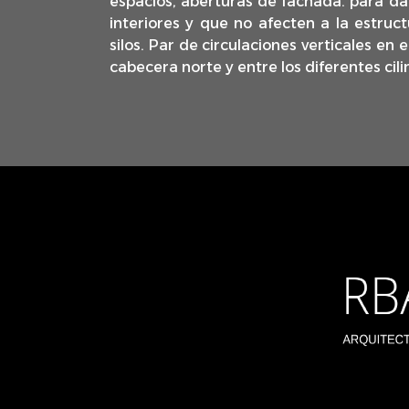
espacios, aberturas de fachada. para dar
interiores y que no afecten a la estruc
silos. Par de circulaciones verticales en 
cabecera norte y entre los diferentes cili