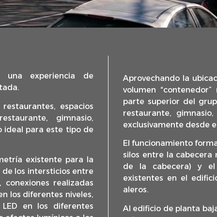
r una experiencia de
Aprovechando la ubicaci
tada.
volumen “contenedor” 
parte superior del grup
 restaurantes, espacios
restaurante, gimnasio,
estaurante, gimnasio,
exclusivamente desde el
o ideal para este tipo de
El funcionamiento forma
silos entre la cabecera
etría existente para la
de la cabecera) y el 
de los intersticios entre
existentes en el edifi
s, conexiones realizadas
aleros.
en los diferentes niveles,
 LED en los diferentes
Al edificio de planta ba