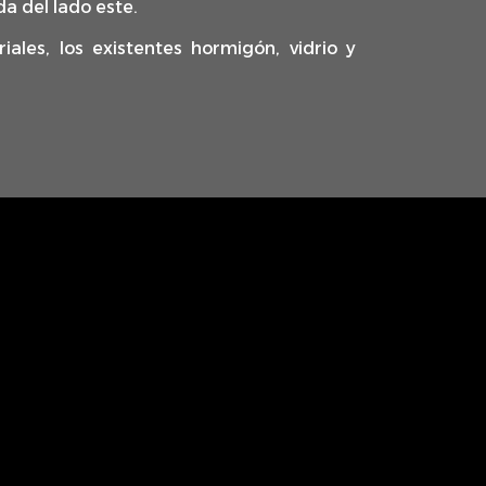
a del lado este.
iales, los existentes hormigón, vidrio y